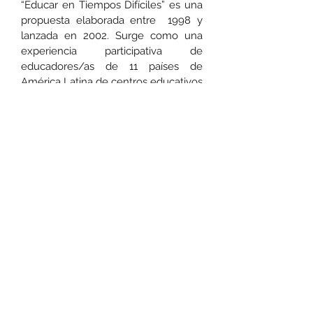
“Educar en Tiempos Difíciles” es una
propuesta elaborada entre 1998 y
lanzada en 2002. Surge como una
experiencia participativa de
educadores/as de 11 países de
América Latina de centros educativos
y proyectos sociales. Es una
propuesta situada, contextualizada y
plural, que contiene líneas
estratégicas para la acción, donde
cada país desarrolla desde su
contexto propio. Es un espacio
diverso y amplio, para la reflexión
desde los temas emergentes y
contextualizados y de socialización
de las experiencias educativas,
mediante seminarios anuales.
Promueve la formación de sujetas y
sujetos capaces impulsar la
democratización e incidencia social
en sus desarrollos sociales, políticos,